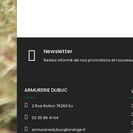
Newsletter
Restez informé de nos promotions et nouveau
ARMURERIE DUBUC
2 Rue Rollon 76260 Eu
02 35 86 41 64
armureriedubuc@orange.fr