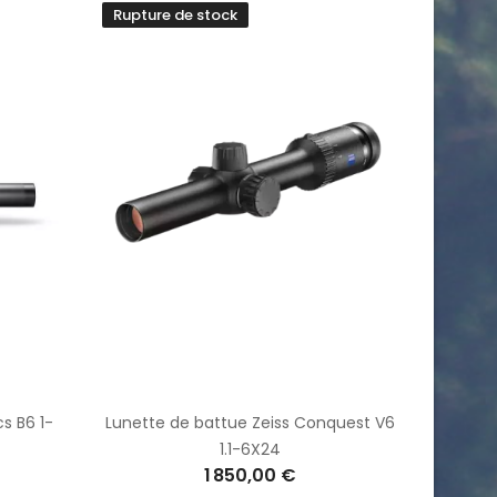
Rupture de stock
s B6 1-
Lunette de battue Zeiss Conquest V6
1.1-6X24
1 850,00 €