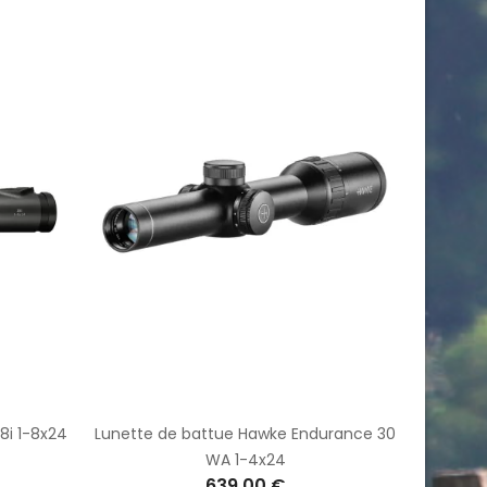
8i 1-8x24
Lunette de battue Hawke Endurance 30
WA 1-4x24
639,00 €