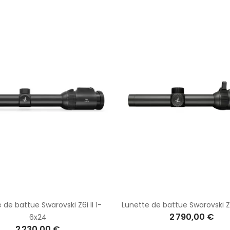
 de battue Swarovski Z6i II 1-
Lunette de battue Swarovski Z
2 790,00 €
6x24
2 230,00 €