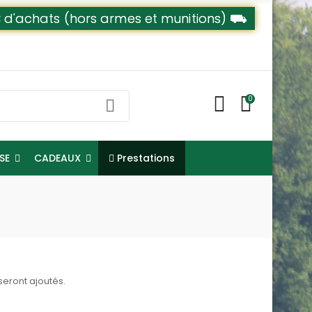
79€ d'achats (hors armes et munitions) ⛟
0
Prestations
NSE
CADEAUX
 seront ajoutés.