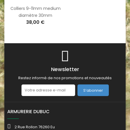
Colliers 9-11mm medium
diamètre 30mm
38,00 €
Newsletter
Restez informé de nos promotions et nouveautés
S’abonner
ARMURERIE DUBUC
2 Rue Rollon 76260 Eu