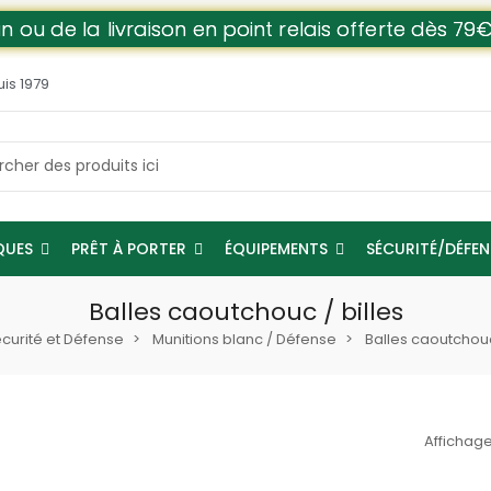
n ou de la livraison en point relais offerte dès 
uis 1979
QUES
PRÊT À PORTER
ÉQUIPEMENTS
SÉCURITÉ/DÉFE
Balles caoutchouc / billes
curité et Défense
Munitions blanc / Défense
Balles caoutchouc
Affichage