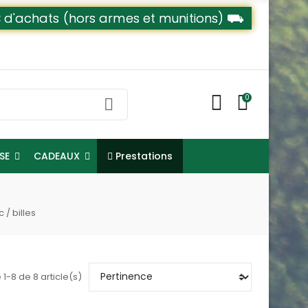
79€ d'achats (hors armes et munitions) ⛟
0
Prestations
NSE
CADEAUX
 / billes
 1-8 de 8 article(s)