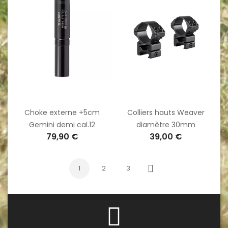
Choke externe +5cm
Colliers hauts Weaver
Gemini demi cal.12
diamètre 30mm
79,90 €
39,00 €
1
2
3
Suivant