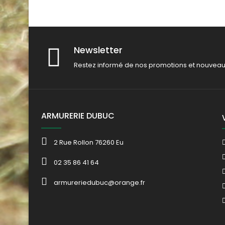
Newsletter
Restez informé de nos promotions et nouveau
ARMURERIE DUBUC
2 Rue Rollon 76260 Eu
02 35 86 41 64
armureriedubuc@orange.fr