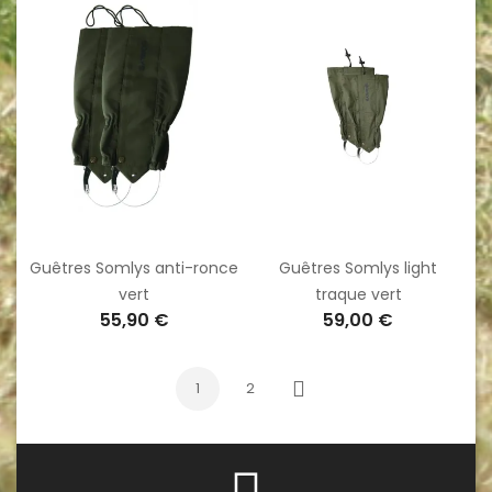
Guêtres Somlys anti-ronce
Guêtres Somlys light
vert
traque vert
55,90 €
59,00 €
1
2
Suivant