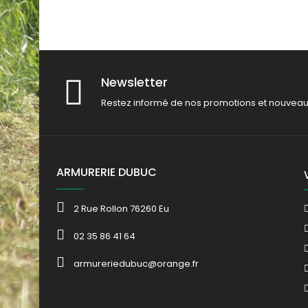
Newsletter
Restez informé de nos promotions et nouveau
ARMURERIE DUBUC
2 Rue Rollon 76260 Eu
02 35 86 41 64
armureriedubuc@orange.fr