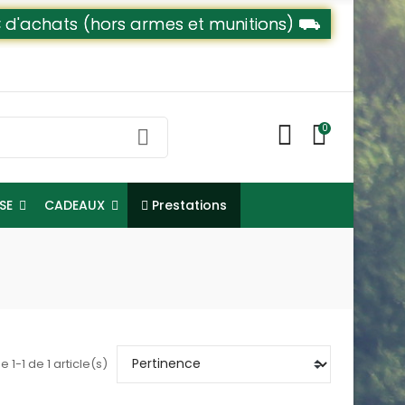
79€ d'achats (hors armes et munitions) ⛟
0
Prestations
NSE
CADEAUX
e 1-1 de 1 article(s)